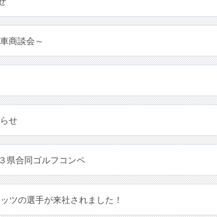
せ
車商談会～
せ
らせ
３県合同ゴルフコンペ
ネッツの選手が来社されました！