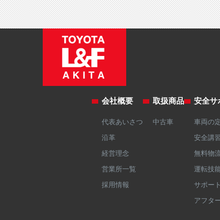
会社概要
取扱商品
安全サ
代表あいさつ
中古車
車両の
沿革
安全講
経営理念
無料物
営業所一覧
運転技
採用情報
サポー
アフタ