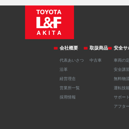
会社概要
取扱商品
安全サ
代表あいさつ
中古車
車両の
沿革
安全講
経営理念
無料物
営業所一覧
運転技
採用情報
サポー
アフタ